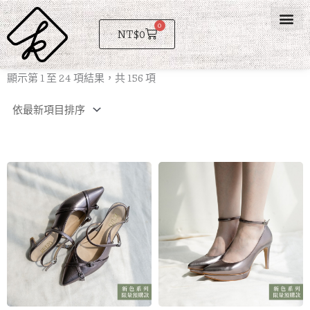
跳
至
0
購
NT$
0
物
主
籃
要
依
顯示第 1 至 24 項結果，共 156 項
內
最
新
容
項
目
排
序
價
格
範
圍：
NT$34
到
NT$36