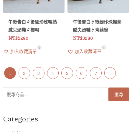
午後告白∥後綴珍珠輕熟
午後告白∥後綴珍珠輕熟
感尖頭鞋∥櫻粉
感尖頭鞋∥青蘋綠
NT$
3280
NT$
3280
4
4
加入收藏清單
加入收藏清單
1
2
3
4
5
6
7
→
搜
搜尋
尋
關
鍵
Categories
字: