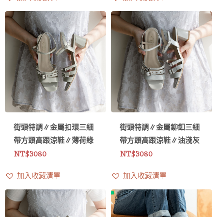
街頭特調∥金屬扣環三細
街頭特調∥金屬鉚釦三細
帶方頭高跟涼鞋∥薄荷綠
帶方頭高跟涼鞋∥油淺灰
NT$
3080
NT$
3080
加入收藏清單
加入收藏清單