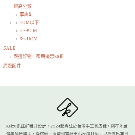
跟高分類
厚底鞋
4CM以下
4～5CM
6～11CM
SALE
嚴選好物！限期優惠89折
周邊配件
Keizu凱茲好鞋好設計，2024起專注於台灣手工真皮鞋。與在地台
灣老師傅攜手，從楦頭、版型到穿著重心反覆打磨，只為做出兼具