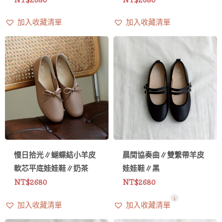
加入收藏清單
加入收藏清單
慢日拾光∥蝴蝶結小羊皮
晨間協奏曲∥雙繫帶羊皮
軟芯平底娃娃鞋∥奶茶
娃娃鞋∥黑
NT$
2680
NT$
2680
1
加入收藏清單
加入收藏清單