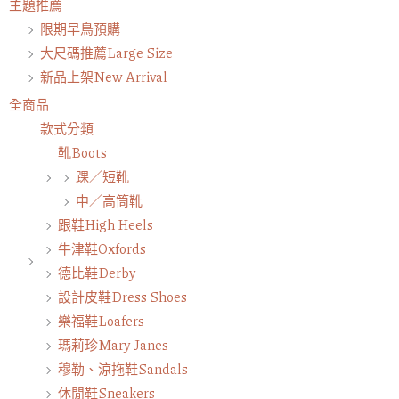
主題推薦
限期早鳥預購
大尺碼推薦Large Size
新品上架New Arrival
全商品
款式分類
靴Boots
踝／短靴
中／高筒靴
跟鞋High Heels
牛津鞋Oxfords
德比鞋Derby
設計皮鞋Dress Shoes
樂福鞋Loafers
瑪莉珍Mary Janes
穆勒、涼拖鞋Sandals
休閒鞋Sneakers