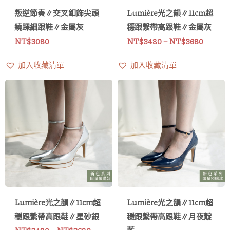
叛逆節奏∥交叉釦飾尖頭
Lumière光之韻∥11cm超
繞踝細跟鞋∥金屬灰
穩跟繫帶高跟鞋∥金屬灰
NT$
3080
NT$
3480
–
NT$
3680
加入收藏清單
加入收藏清單
價
價
格
格
範
範
圍：
圍：
NT$3480
NT$34
到
到
NT$3680
NT$36
Lumière光之韻∥11cm超
Lumière光之韻∥11cm超
穩跟繫帶高跟鞋∥星砂銀
穩跟繫帶高跟鞋∥月夜靛
藍