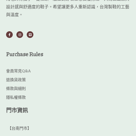
設計感與舒適度的鞋子。希望讓更多人重新認識，台灣製鞋的工藝
與溫度。
F
I
L
a
n
i
c
s
n
e
t
e
b
a
o
g
o
r
Purchase Rules
k
a
-
m
f
會員常見Q&A
退換貨政策
條款與細則
隱私權條款
門市資訊
【台南門市】