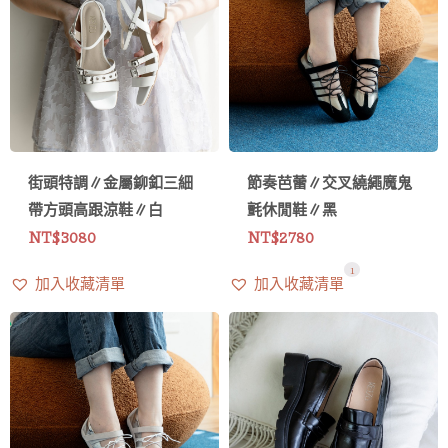
街頭特調∥金屬鉚釦三細
節奏芭蕾∥交叉繞繩魔鬼
帶方頭高跟涼鞋∥白
氈休閒鞋∥黑
NT$
3080
NT$
2780
1
加入收藏清單
加入收藏清單