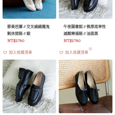
節奏芭蕾∥交叉繞繩魔鬼
午夜圖書館∥微厚底率性
氈休閒鞋∥銀
減壓樂福鞋∥油面黑
NT$
2780
NT$
2780
1
加入收藏清單
加入收藏清單