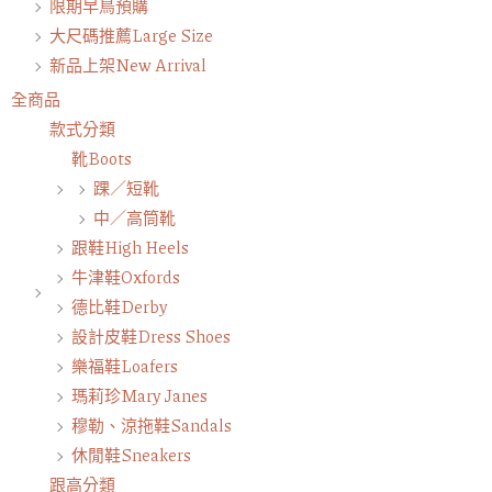
限期早鳥預購
大尺碼推薦Large Size
新品上架New Arrival
全商品
款式分類
靴Boots
踝／短靴
中／高筒靴
跟鞋High Heels
牛津鞋Oxfords
德比鞋Derby
設計皮鞋Dress Shoes
樂福鞋Loafers
瑪莉珍Mary Janes
穆勒、涼拖鞋Sandals
休閒鞋Sneakers
跟高分類