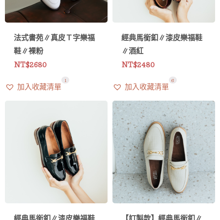
法式書苑∥真皮Ｔ字樂福
經典馬銜釦∥漆皮樂福鞋
鞋∥裸粉
∥酒紅
NT$
2680
NT$
2480
1
6
加入收藏清單
加入收藏清單
經典馬銜釦∥漆皮樂福鞋
【訂製款】經典馬銜釦∥