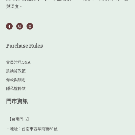
與溫度。
F
I
L
a
n
i
c
s
n
e
t
e
b
a
o
g
o
r
Purchase Rules
k
a
-
m
f
會員常見Q&A
退換貨政策
條款與細則
隱私權條款
門市資訊
【台南門市】
．地址：台南市西華南街28號