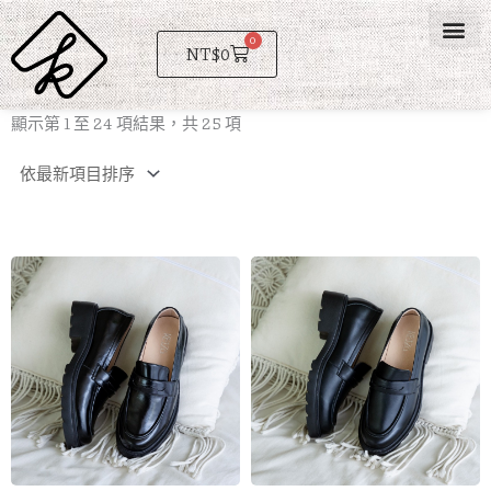
跳
至
0
購
NT$
0
物
主
籃
要
依
顯示第 1 至 24 項結果，共 25 項
內
最
新
容
項
目
排
序