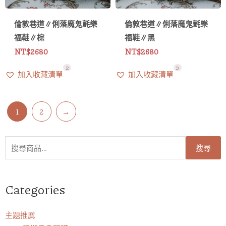
倫敦巷道∥俐落魔鬼氈樂
倫敦巷道∥俐落魔鬼氈樂
福鞋∥棕
福鞋∥黑
NT$
2680
NT$
2680
2
3
加入收藏清單
加入收藏清單
1
2
→
搜
搜尋
尋
關
鍵
Categories
字:
主題推薦