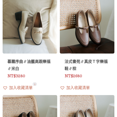
暮霧序曲∥油臘高跟樂福
法式書苑∥真皮Ｔ字樂福
∥米白
鞋∥棕
NT$
3280
NT$
2680
6
1
加入收藏清單
加入收藏清單