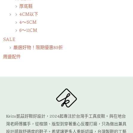
厚底鞋
4CM以下
4～5CM
6～11CM
SALE
嚴選好物！限期優惠89折
周邊配件
Keizu凱茲好鞋好設計，2024起專注於台灣手工真皮鞋。與在地台
灣老師傅攜手，從楦頭、版型到穿著重心反覆打磨，只為做出兼具
設計感與舒適度的鞋子。希望讓更多人重新認識，台灣製鞋的工藝